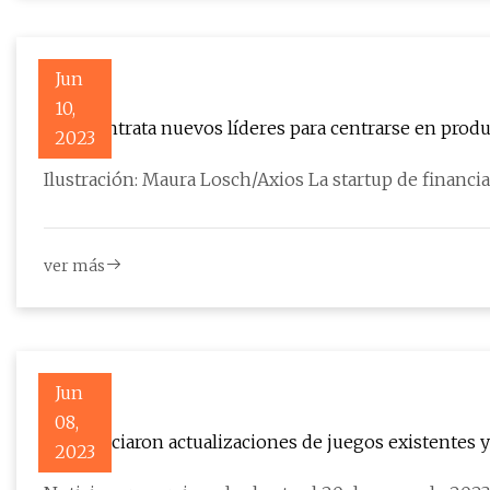
Jun
10,
Pipe contrata nuevos líderes para centrarse en prod
2023
Ilustración: Maura Losch/Axios La startup de financi
ver más
Jun
08,
Se anunciaron actualizaciones de juegos existentes 
2023
productos de NetEase 2023