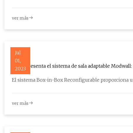
ver más
Jul
01,
KOVA presenta el sistema de sala adaptable Modwall: 
2023
construcción del lugar de trabajo
El sistema Box-in-Box Reconfigurable proporciona un
ver más