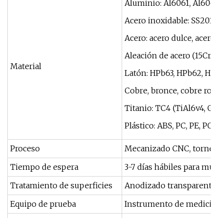
Aluminio: Al6061, Al6063
Acero inoxidable: SS201,
Acero: acero dulce, acero 
Aleación de acero (15Cr,2
Material
Latón: HPb63, HPb62, HPb6
Cobre, bronce, cobre rojo,
Titanio: TC4 (TiAl6v4, Gr
Plástico: ABS, PC, PE, POM,
Proceso
Mecanizado CNC, torneado
Tiempo de espera
3-7 días hábiles para mu
Tratamiento de superficies
Anodizado transparente, 
Equipo de prueba
Instrumento de medición 2