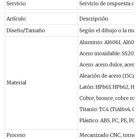
Servicio
Servicio de respuesta cál
Artículo
Descripción
Diseño/Tamaño
Según el dibujo o la mues
Aluminio: Al6061, Al6063
Acero inoxidable: SS201,
Acero: acero dulce, acero 
Aleación de acero (15Cr,2
Material
Latón: HPb63, HPb62, HPb6
Cobre, bronce, cobre rojo,
Titanio: TC4 (TiAl6v4, Gr
Plástico: ABS, PC, PE, POM,
Proceso
Mecanizado CNC, torneado