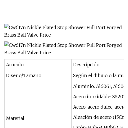
Artículo
Descripción
Diseño/Tamaño
Según el dibujo o la mues
Aluminio: Al6061, Al6063
Acero inoxidable: SS201,
Acero: acero dulce, acero 
Aleación de acero (15Cr,2
Material
Latón: HPb63, HPb62, HPb6