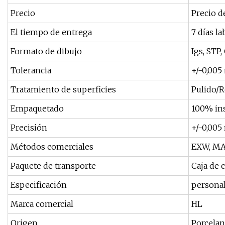
Precio
Precio d
El tiempo de entrega
7 días l
Formato de dibujo
Igs, STP
Tolerancia
+/-0,00
Tratamiento de superficies
Pulido/R
Empaquetado
100% in
Precisión
+/-0,00
Métodos comerciales
EXW, MA
Paquete de transporte
Caja de 
Especificación
persona
Marca comercial
HL
Origen
Porcelan