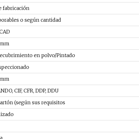
e fabricación
aborables o según cantidad
, CAD
5 mm
ecubrimiento en polvo/Pintado
speccionado
5 mm
NDO, CIF, CFR, DDP, DDU
cartón (según sus requisitos
lizado
a