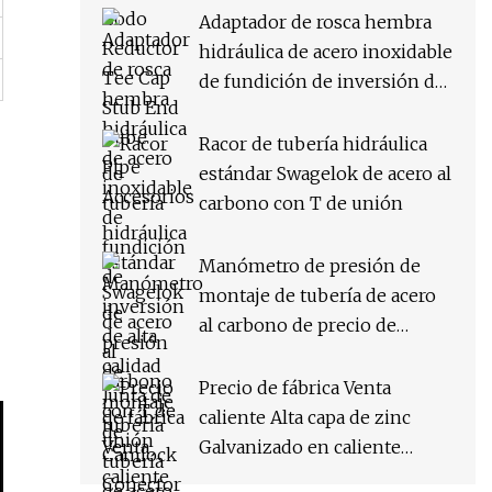
Adaptador de rosca hembra
hidráulica de acero inoxidable
de fundición de inversión de
alta calidad Junta de tubería
Camlock Conector de
Racor de tubería hidráulica
liberación rápida Accesorios
estándar Swagelok de acero al
de acoplamiento Accesorios
carbono con T de unión
de tubería
Manómetro de presión de
montaje de tubería de acero
al carbono de precio de
fábrica de China
Precio de fábrica Venta
caliente Alta capa de zinc
Galvanizado en caliente
Accesorios de tubería de