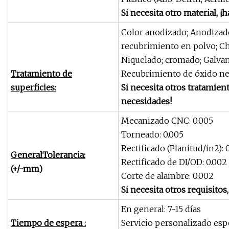
Si necesita otro material, ¡
Color anodizado; Anodizad
recubrimiento en polvo; Ch
Niquelado; cromado; Galvan
Tratamiento de
Recubrimiento de óxido neg
superficies:
Si necesita otros tratamien
necesidades!
Mecanizado CNC: 0.005
Torneado: 0.005
Rectificado (Planitud/in2): 
General
Tolerancia:
Rectificado de DI/OD: 0.002
(+/-mm)
Corte de alambre: 0.002
Si necesita otros requisitos
En general: 7-15 días
Tiempo de espera :
Servicio personalizado espe