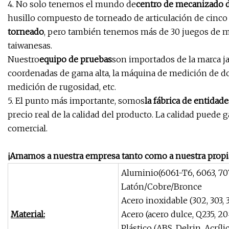
4. No solo tenemos el mundo de
centro de mecanizado d
husillo compuesto de torneado de articulación de cinco
torneado
, pero también tenemos más de 30 juegos de 
taiwanesas.
Nuestro
equipo de pruebas
son importados de la marca j
coordenadas de gama alta, la máquina de medición de dos
medición de rugosidad, etc.
5. El punto más importante, somos
la fábrica de entidade
precio real de la calidad del producto. La calidad puede
comercial.
¡Amamos a nuestra empresa tanto como a nuestra propia
Aluminio(6061-T6, 6063, 70
Latón/Cobre/Bronce
Acero inoxidable (302, 303, 3
Material:
Acero (acero dulce, Q235, 20
Plástico (ABS, Delrin, Acrílic